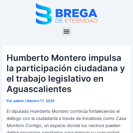
Ir
Navegación
al
de
contenido
entradas
Menu
Humberto Montero impulsa
la participación ciudadana y
el trabajo legislativo en
Aguascalientes
Por
admin
/
febrero 17, 2025
El diputado Humberto Montero continúa fortaleciendo el
diálogo con la ciudadanía a través de iniciativas como
Casa
Montero Contigo
, un espacio donde los vecinos pueden
definir proyectos prioritarios para mejorar su comunidad.