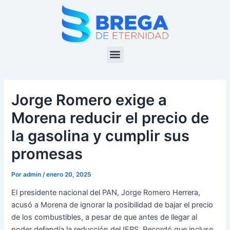
Ir
Navegación
al
de
contenido
entradas
Menu
Jorge Romero exige a
Morena reducir el precio de
la gasolina y cumplir sus
promesas
Por
admin
/
enero 20, 2025
El presidente nacional del PAN, Jorge Romero Herrera,
acusó a Morena de ignorar la posibilidad de bajar el precio
de los combustibles, a pesar de que antes de llegar al
poder defendía la reducción del IEPS. Recordó que incluso