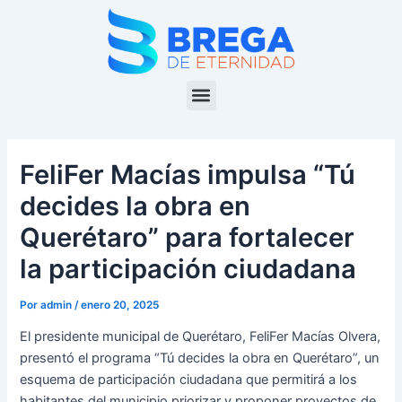
Ir
Navegación
al
de
contenido
entradas
Menu
FeliFer Macías impulsa “Tú
decides la obra en
Querétaro” para fortalecer
la participación ciudadana
Por
admin
/
enero 20, 2025
El presidente municipal de Querétaro, FeliFer Macías Olvera,
presentó el programa “Tú decides la obra en Querétaro”, un
esquema de participación ciudadana que permitirá a los
habitantes del municipio priorizar y proponer proyectos de