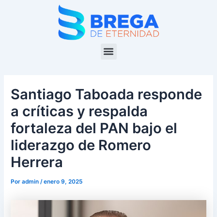
Ir
Navegación
al
de
contenido
entradas
Menu
Santiago Taboada responde
a críticas y respalda
fortaleza del PAN bajo el
liderazgo de Romero
Herrera
Por
admin
/
enero 9, 2025